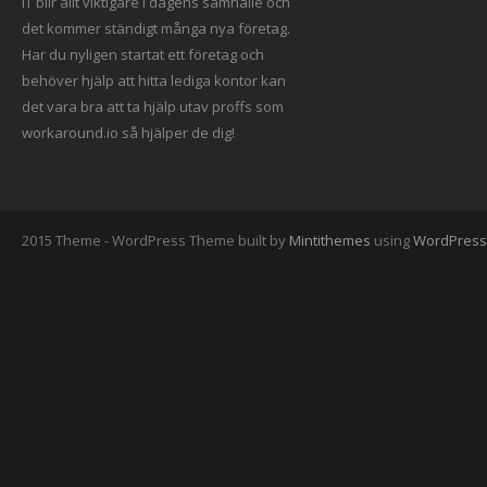
IT blir allt viktigare i dagens samhälle och
det kommer ständigt många nya företag.
Har du nyligen startat ett företag och
behöver hjälp att hitta
lediga kontor
kan
det vara bra att ta hjälp utav proffs som
workaround.io så hjälper de dig!
2015 Theme - WordPress Theme built by
Mintithemes
using
WordPress