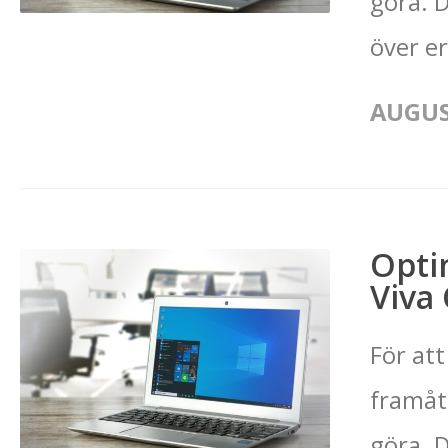
göra. D
över er
AUGUST
Opti
Viva
För att
framåt
göra. D