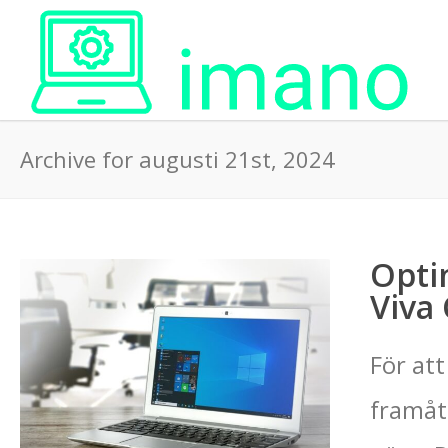
Archive for augusti 21st, 2024
Opti
Viva
För att
framåt