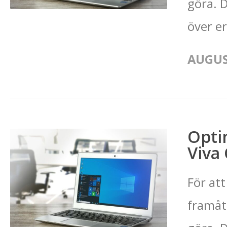
göra. D
över er
AUGUST
Opti
Viva
För att
framåt