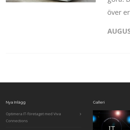
över er
AUGUST
Nya Inlägg
Galleri
Optimera IT-företaget med Viva
Connections